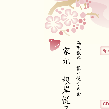
Spo
C