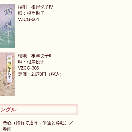
端唄 根岸悦子IV
唄：根岸悦子
VZCG-564
端唄 根岸悦子II
唄：根岸悦子
VZCG-306
定価：2,670円（税込）
シングル
恋心（惚れて通う～伊達と粋狂）／
春雨